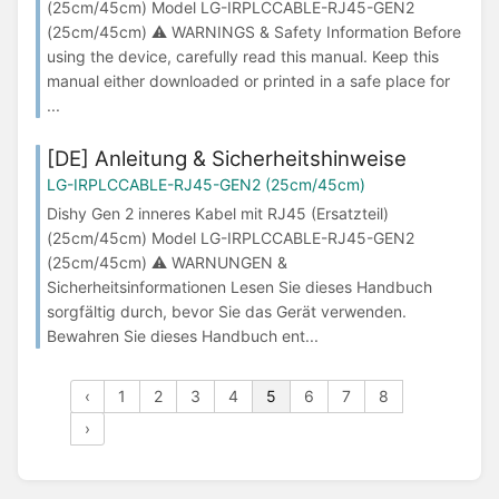
(25cm/45cm) Model LG-IRPLCCABLE-RJ45-GEN2
(25cm/45cm) ⚠ WARNINGS & Safety Information Before
using the device, carefully read this manual. Keep this
manual either downloaded or printed in a safe place for
...
[DE] Anleitung & Sicherheitshinweise
LG-IRPLCCABLE-RJ45-GEN2 (25cm/45cm)
Dishy Gen 2 inneres Kabel mit RJ45 (Ersatzteil)
(25cm/45cm) Model LG-IRPLCCABLE-RJ45-GEN2
(25cm/45cm) ⚠ WARNUNGEN &
Sicherheitsinformationen Lesen Sie dieses Handbuch
sorgfältig durch, bevor Sie das Gerät verwenden.
Bewahren Sie dieses Handbuch ent...
‹
1
2
3
4
5
6
7
8
›