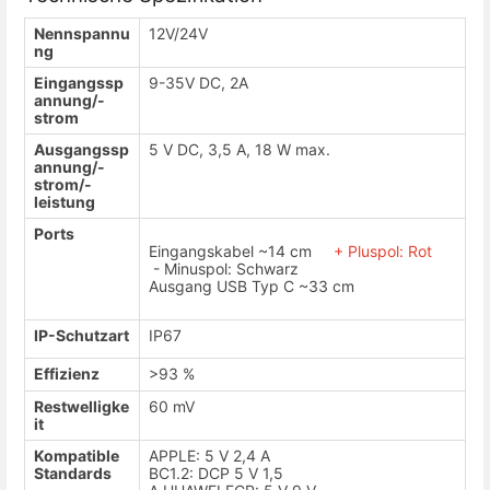
Nennspannu
12V/24V
ng
Eingangssp
9-35V DC, 2A
annung/-
strom
Ausgangssp
5 V DC, 3,5 A, 18 W max.
annung/-
strom/-
leistung
Ports
Eingangskabel ~14 cm
+ Pluspol: Rot
- Minuspol: Schwarz
Ausgang USB Typ C ~33 cm
IP-Schutzart
IP67
Effizienz
>93 %
Restwelligke
60 mV
it
Kompatible
APPLE: 5 V 2,4 A
Standards
BC1.2: DCP 5 V 1,5