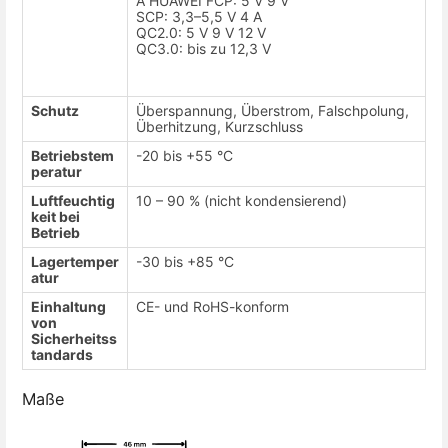
A HUAWEI FCP: 5 V 9 V
SCP: 3,3–5,5 V 4 A
QC2.0: 5 V 9 V 12 V
QC3.0: bis zu 12,3 V
Schutz
Überspannung, Überstrom, Falschpolung,
Überhitzung, Kurzschluss
Betriebstem
-20 bis +55 °C
peratur
Luftfeuchtig
10 – 90 % (nicht kondensierend)
keit bei
Betrieb
Lagertemper
-30 bis +85 °C
atur
Einhaltung
CE- und RoHS-konform
von
Sicherheitss
tandards
Maße